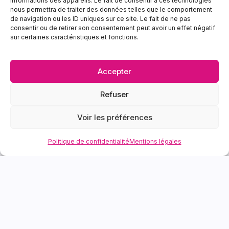
21 rue des Frères Lumière 14120 Mondeville
informations des appareils. Le fait de consentir à ces technologies
nous permettra de traiter des données telles que le comportement
Périphérique sortie 15
de navigation ou les ID uniques sur ce site. Le fait de ne pas
02 31 70 90 00
consentir ou de retirer son consentement peut avoir un effet négatif
sur certaines caractéristiques et fonctions.
fanny@campusformation.com
Accepter
Refuser
Voir les préférences
INSCRIPTION EN LIGNE
Politique de confidentialité
Mentions légales
Modalités d’accès
Catalogue des formations
Témoignages