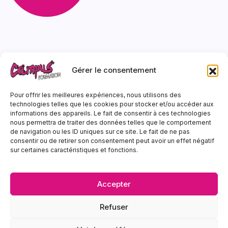
Gérer le consentement
Pour offrir les meilleures expériences, nous utilisons des
technologies telles que les cookies pour stocker et/ou accéder aux
informations des appareils. Le fait de consentir à ces technologies
nous permettra de traiter des données telles que le comportement
de navigation ou les ID uniques sur ce site. Le fait de ne pas
Lundi - Vendredi : 8h-12h 13h-18h
consentir ou de retirer son consentement peut avoir un effet négatif
21 rue des Frères Lumière 14120 Mondeville
sur certaines caractéristiques et fonctions.
Périphérique sortie 15
02 31 70 90 00
Accepter
fanny@campusformation.com
Refuser