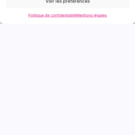
Voir les préférences
INSCRIPTION EN LIGNE
Politique de confidentialité
Mentions légales
Liens utiles
Modalités d’accès
Catalogue des formations
Témoignages
Actualités
Nous contacter