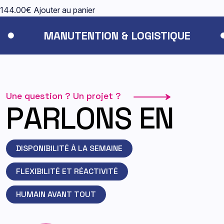
144.00
€
Ajouter au panier
MANUTENTION & LOGISTIQUE
Une question ? Un projet ?
P
A
R
L
O
N
S
E
N
DISPONIBILITÉ À LA SEMAINE
FLEXIBILITÉ ET RÉACTIVITÉ
HUMAIN AVANT TOUT