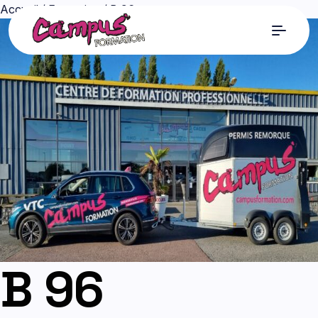
Accueil
/
Formation
/ B 96
B 96