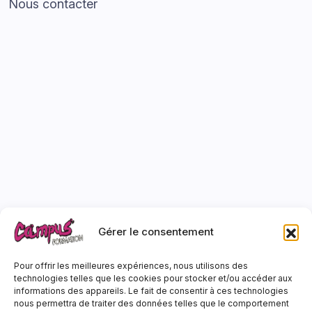
Nous contacter
Auto et Moto École
Bâtiments et travaux publics
Manutention et logistique
Prévention sécurité
Gérer le consentement
Sécurité routière
Pour offrir les meilleures expériences, nous utilisons des
technologies telles que les cookies pour stocker et/ou accéder aux
informations des appareils. Le fait de consentir à ces technologies
Taxi-école
nous permettra de traiter des données telles que le comportement