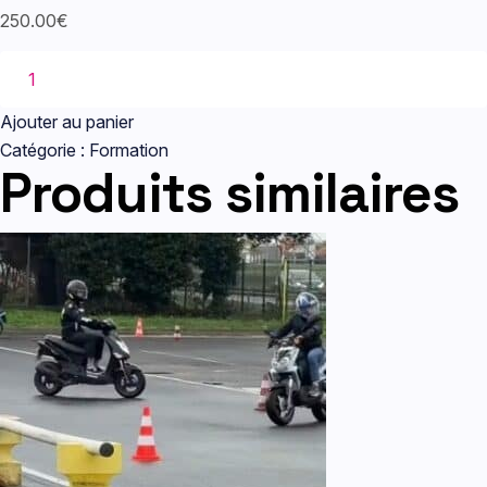
250.00
€
quantité
de
B
Ajouter au panier
96
Catégorie :
Formation
Produits similaires