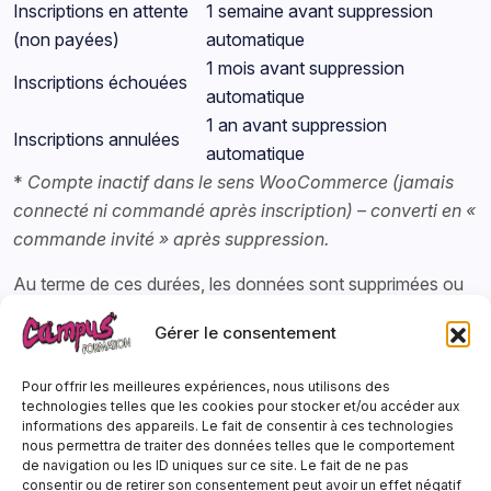
Inscriptions en attente
1 semaine avant suppression
(non payées)
automatique
1 mois avant suppression
Inscriptions échouées
automatique
1 an avant suppression
Inscriptions annulées
automatique
*
Compte inactif dans le sens WooCommerce (jamais
connecté ni commandé après inscription) – converti en «
commande invité » après suppression.
Au terme de ces durées, les données sont supprimées ou
rendues anonymes de manière irréversible, sauf obligation
Gérer le consentement
légale de conservation plus longue (ex : pièces
comptables).
Pour offrir les meilleures expériences, nous utilisons des
technologies telles que les cookies pour stocker et/ou accéder aux
6. Sécurité des données
informations des appareils. Le fait de consentir à ces technologies
nous permettra de traiter des données telles que le comportement
de navigation ou les ID uniques sur ce site. Le fait de ne pas
Nous mettons en place des mesures techniques et
consentir ou de retirer son consentement peut avoir un effet négatif