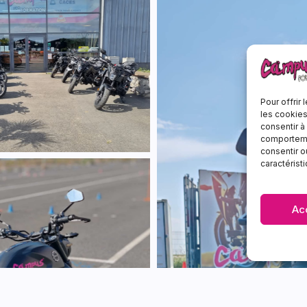
Pour offrir
les cookies
consentir à
comportemen
consentir o
caractérist
Ac